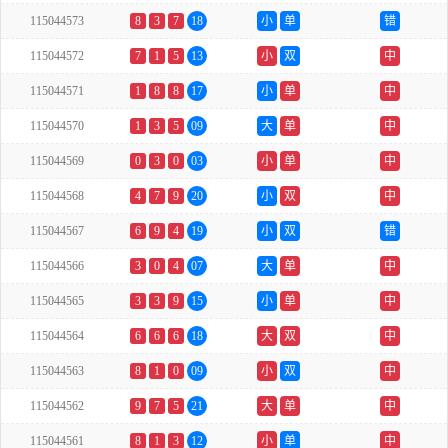
115044573
8
3
7
18
小
单
错
115044572
7
1
5
13
小
双
中
115044571
1
8
8
17
小
单
中
115044570
1
3
5
09
大
单
中
115044569
0
3
0
03
小
单
中
115044568
4
7
9
20
小
双
中
115044567
6
9
4
19
小
双
错
115044566
3
0
4
07
大
单
中
115044565
3
3
9
15
小
单
中
115044564
6
6
6
18
大
双
中
115044563
8
1
0
09
小
双
中
115044562
9
7
5
21
大
单
中
115044561
8
1
3
12
小
单
中