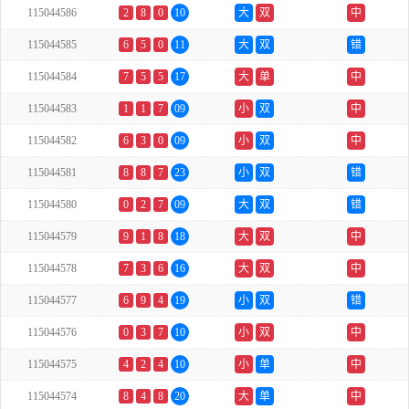
115044586
2
8
0
10
大
双
中
115044585
6
5
0
11
大
双
错
115044584
7
5
5
17
大
单
中
115044583
1
1
7
09
小
双
中
115044582
6
3
0
09
小
双
中
115044581
8
8
7
23
小
双
错
115044580
0
2
7
09
大
双
错
115044579
9
1
8
18
大
双
中
115044578
7
3
6
16
大
双
中
115044577
6
9
4
19
小
双
错
115044576
0
3
7
10
小
双
中
115044575
4
2
4
10
小
单
中
115044574
8
4
8
20
大
单
中