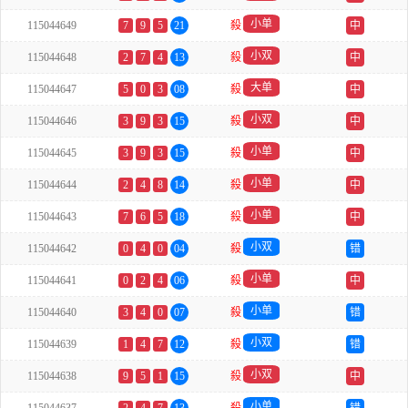
小单
115044649
7
9
5
21
殺
中
小双
115044648
2
7
4
13
殺
中
大单
115044647
5
0
3
08
殺
中
小双
115044646
3
9
3
15
殺
中
小单
115044645
3
9
3
15
殺
中
小单
115044644
2
4
8
14
殺
中
小单
115044643
7
6
5
18
殺
中
小双
115044642
0
4
0
04
殺
错
小单
115044641
0
2
4
06
殺
中
小单
115044640
3
4
0
07
殺
错
小双
115044639
1
4
7
12
殺
错
小双
115044638
9
5
1
15
殺
中
小单