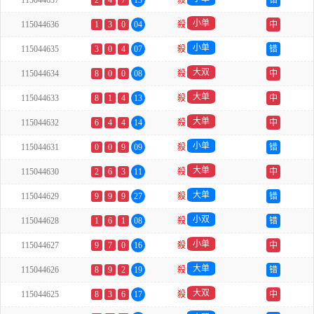
115044637
2
4
7
13
殺
错
小单
115044636
1
3
0
04
殺
中
小单
115044635
3
0
4
07
殺
错
大双
115044634
8
0
0
08
殺
中
大单
115044633
8
1
4
13
殺
中
大单
115044632
6
4
4
14
殺
中
小单
115044631
0
0
9
09
殺
错
大单
115044630
2
6
3
11
殺
中
大单
115044629
9
9
9
27
殺
错
小双
115044628
1
6
1
08
殺
错
小单
115044627
9
7
0
16
殺
中
大单
115044626
8
9
2
19
殺
错
大双
115044625
8
3
6
17
殺
中