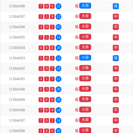
大双
115044598
7
9
6
22
殺
错
大单
115044597
2
1
9
12
殺
中
大双
115044596
3
0
2
05
殺
中
小双
115044595
7
1
6
14
殺
中
大单
115044594
6
6
8
20
殺
中
小双
115044593
5
6
1
12
殺
错
小单
115044592
3
0
7
10
殺
中
大单
115044591
4
1
7
12
殺
中
大单
115044590
8
3
9
20
殺
中
大单
115044589
8
6
6
20
殺
中
小双
115044588
7
8
9
24
殺
中
大单
115044587
7
6
1
14
殺
中
小单
115044586
2
8
0
10
殺
中