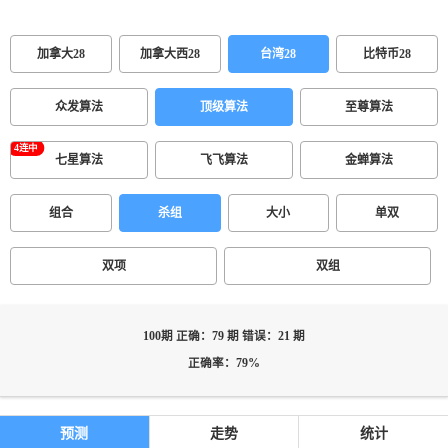
加拿大28
加拿大西28
台湾28
比特币28
众发算法
顶级算法
至尊算法
七星算法
飞飞算法
金蝉算法
组合
杀组
大小
单双
双项
双组
100期 正确：79 期 错误：21 期
正确率：79%
预测
走势
统计