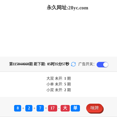
永久网址:28yc.com
第
115044660
期 距下期:
05
时
35
分
57
秒
广告开关：
大双
未开:
1
期
小单
未开:
5
期
小双
未开:
2
期
8
2
7
17
大
单
咪牌
+
+
=
-