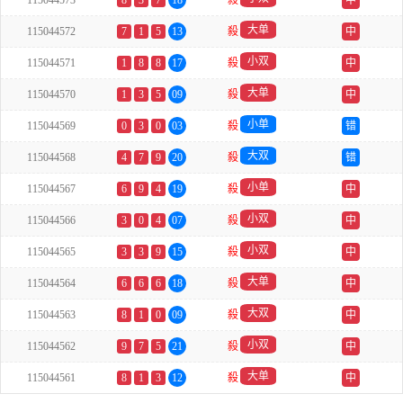
115044573
8
3
7
18
殺
中
大单
115044572
7
1
5
13
殺
中
小双
115044571
1
8
8
17
殺
中
大单
115044570
1
3
5
09
殺
中
小单
115044569
0
3
0
03
殺
错
大双
115044568
4
7
9
20
殺
错
小单
115044567
6
9
4
19
殺
中
小双
115044566
3
0
4
07
殺
中
小双
115044565
3
3
9
15
殺
中
大单
115044564
6
6
6
18
殺
中
大双
115044563
8
1
0
09
殺
中
小双
115044562
9
7
5
21
殺
中
大单
115044561
8
1
3
12
殺
中