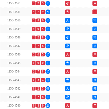
115044552
6
2
5
13
小
中
115044551
5
7
9
21
大
中
115044550
5
8
0
13
大
错
115044549
4
9
5
18
小
错
115044548
4
2
8
14
小
错
115044547
0
7
8
15
小
错
115044546
6
6
5
17
大
中
115044545
4
9
0
13
大
错
115044544
2
7
8
17
大
中
115044543
4
3
4
11
大
错
115044542
3
2
3
08
大
错
115044541
6
2
8
16
小
错
115044540
8
4
9
21
大
中