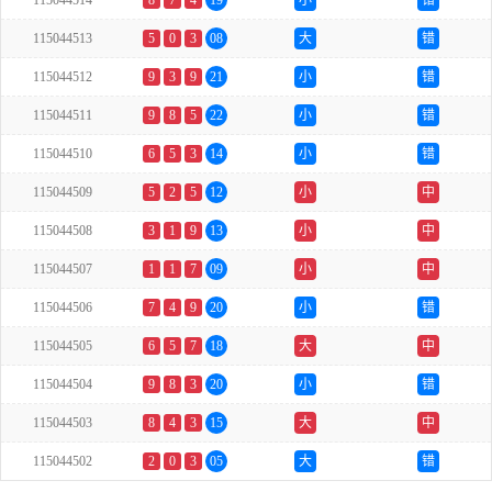
115044514
8
7
4
19
小
错
115044513
5
0
3
08
大
错
115044512
9
3
9
21
小
错
115044511
9
8
5
22
小
错
115044510
6
5
3
14
小
错
115044509
5
2
5
12
小
中
115044508
3
1
9
13
小
中
115044507
1
1
7
09
小
中
115044506
7
4
9
20
小
错
115044505
6
5
7
18
大
中
115044504
9
8
3
20
小
错
115044503
8
4
3
15
大
中
115044502
2
0
3
05
大
错