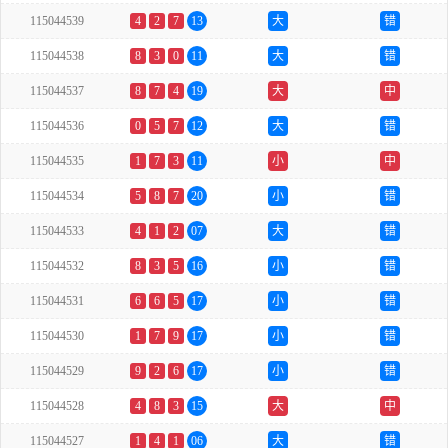
115044539
4
2
7
13
大
错
115044538
8
3
0
11
大
错
115044537
8
7
4
19
大
中
115044536
0
5
7
12
大
错
115044535
1
7
3
11
小
中
115044534
5
8
7
20
小
错
115044533
4
1
2
07
大
错
115044532
8
3
5
16
小
错
115044531
6
6
5
17
小
错
115044530
1
7
9
17
小
错
115044529
9
2
6
17
小
错
115044528
4
8
3
15
大
中
115044527
1
4
1
06
大
错