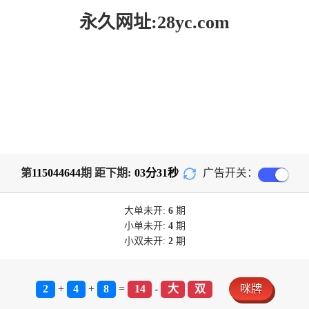
永久网址:28yc.com
第
115044644
期 距下期:
03
分
30
秒
广告开关：
大单
未开:
6
期
小单
未开:
4
期
小双
未开:
2
期
2
+
4
+
8
=
14
-
大
双
咪牌