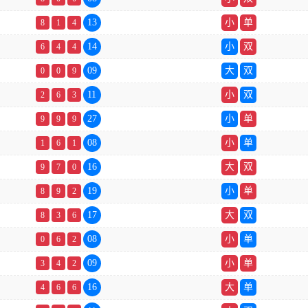
13
小
单
8
1
4
14
小
双
6
4
4
09
大
双
0
0
9
11
小
双
2
6
3
27
小
单
9
9
9
08
小
单
1
6
1
16
大
双
9
7
0
19
小
单
8
9
2
17
大
双
8
3
6
08
小
单
0
6
2
09
小
单
3
4
2
16
大
单
4
6
6