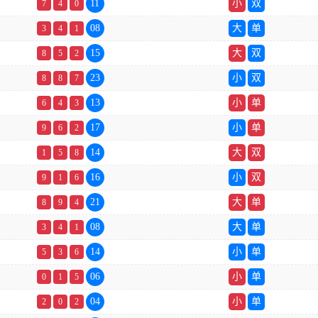
11
小
双
7
4
0
08
大
单
3
4
1
15
大
双
8
5
2
23
小
双
8
8
7
13
小
单
6
4
3
17
小
单
9
6
2
14
大
双
1
5
8
16
小
双
9
1
6
21
大
单
8
9
4
08
大
单
3
4
1
14
小
单
5
3
6
06
小
单
0
1
5
04
小
单
2
0
2