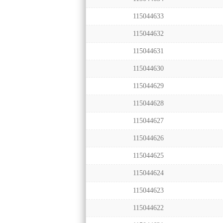
115044633
115044632
115044631
115044630
115044629
115044628
115044627
115044626
115044625
115044624
115044623
115044622