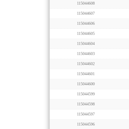
115044608
115044607
115044606
115044605
115044604
115044603
115044602
115044601
115044600
115044599
115044598
115044597
115044596