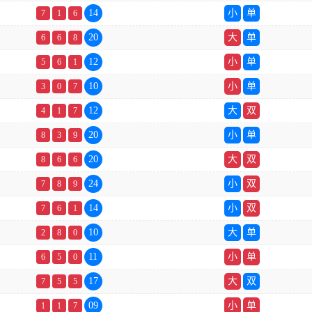
14
小
单
7
1
6
20
大
单
6
6
8
12
小
单
5
6
1
10
小
单
3
0
7
12
大
双
4
1
7
20
小
单
8
3
9
20
大
双
8
6
6
24
小
双
7
8
9
14
小
双
7
6
1
10
大
单
2
8
0
11
小
单
6
5
0
17
大
双
7
5
5
09
小
单
1
1
7