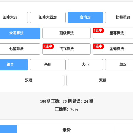
加拿大28
加拿大西28
台湾28
比特币28
众发算法
顶级算法
至尊算法
七星算法
飞飞算法
金蝉算法
组合
杀组
大小
单双
双项
双组
100期 正确：76 期 错误：24 期
正确率：76%
走势