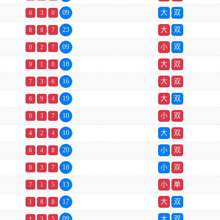
09
大
双
6
3
0
23
大
双
8
8
7
09
小
双
0
2
7
18
大
双
9
1
8
16
大
双
7
3
6
19
大
双
6
9
4
10
小
双
0
3
7
10
大
双
4
2
4
20
小
双
8
4
8
18
小
双
8
3
7
13
小
单
7
1
5
17
大
双
1
8
8
09
大
双
1
3
5