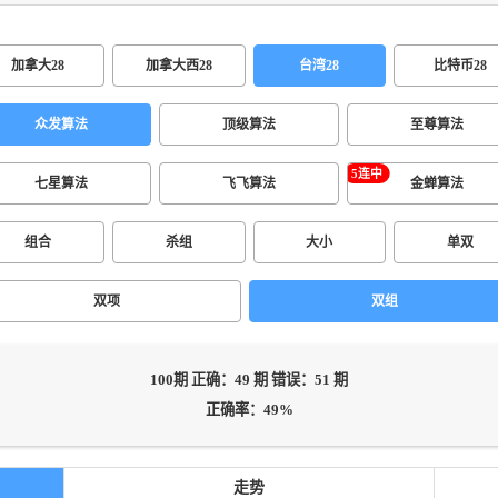
加拿大28
加拿大西28
台湾28
比特币28
众发算法
顶级算法
至尊算法
七星算法
飞飞算法
金蝉算法
组合
杀组
大小
单双
双项
双组
100期 正确：49 期 错误：51 期
正确率：49%
走势