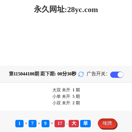
永久网址:28yc.com
第
115044100
期 距下期:
00
分
30
秒
广告开关：
大双
未开:
1
期
小单
未开:
5
期
小双
未开:
2
期
1
+
7
+
9
=
17
-
大
单
咪牌