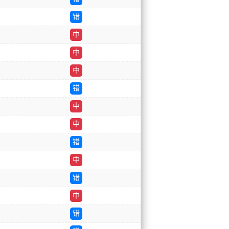
错
中
中
中
错
中
中
错
中
错
中
错