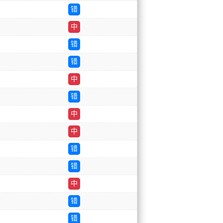
错
中
错
错
中
错
中
中
错
错
中
错
错