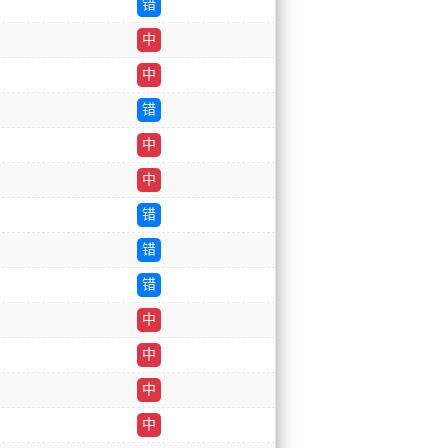
错
中
中
错
中
中
错
错
错
中
中
中
中