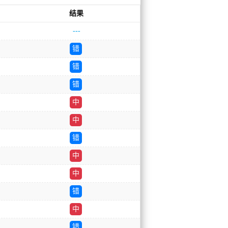
结果
---
错
错
错
中
中
错
中
中
错
中
错