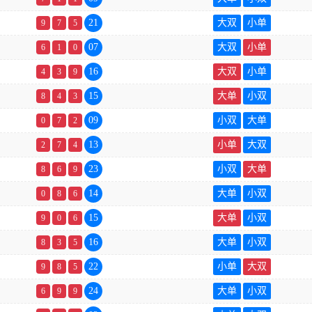
21
大双
小单
9
7
5
07
大双
小单
6
1
0
16
大双
小单
4
3
9
15
大单
小双
8
4
3
09
小双
大单
0
7
2
13
小单
大双
2
7
4
23
小双
大单
8
6
9
14
大单
小双
0
8
6
15
大单
小双
9
0
6
16
大单
小双
8
3
5
22
小单
大双
9
8
5
24
大单
小双
6
9
9