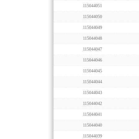
115044051
115044050
115044049
115044048
115044047
115044046
115044045
115044044
115044043
115044042
115044041
115044040
115044039