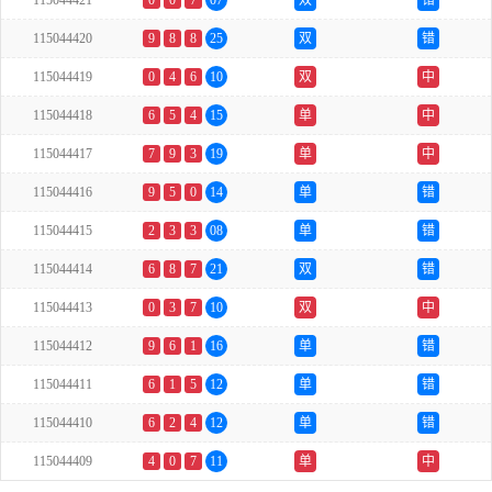
115044421
0
0
7
07
双
错
115044420
9
8
8
25
双
错
115044419
0
4
6
10
双
中
115044418
6
5
4
15
单
中
115044417
7
9
3
19
单
中
115044416
9
5
0
14
单
错
115044415
2
3
3
08
单
错
115044414
6
8
7
21
双
错
115044413
0
3
7
10
双
中
115044412
9
6
1
16
单
错
115044411
6
1
5
12
单
错
115044410
6
2
4
12
单
错
115044409
4
0
7
11
单
中