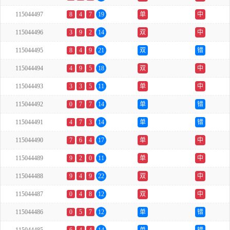
115044497
8
4
7
19
单
中
115044496
3
9
2
14
双
中
115044495
8
4
9
21
双
错
115044494
4
9
5
18
双
中
115044493
3
3
5
11
单
中
115044492
0
7
7
14
单
错
115044491
4
7
3
14
单
错
115044490
7
6
4
17
单
中
115044489
9
2
0
11
单
中
115044488
9
4
9
22
双
中
115044487
0
4
8
12
双
中
115044486
0
5
7
12
单
错