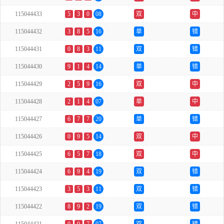
115044433
5
3
0
08
双
中
115044432
3
8
5
16
单
错
115044431
0
8
3
11
双
错
115044430
9
1
4
14
单
错
115044429
2
5
9
16
双
中
115044428
2
1
4
07
单
中
115044427
6
7
7
20
单
错
115044426
0
9
5
14
双
中
115044425
6
5
7
18
双
中
115044424
6
9
4
19
双
错
115044423
3
5
3
11
双
错
115044422
8
9
2
19
双
错