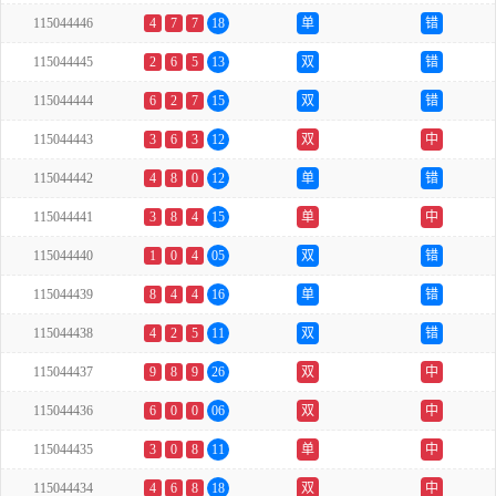
115044446
4
7
7
18
单
错
115044445
2
6
5
13
双
错
115044444
6
2
7
15
双
错
115044443
3
6
3
12
双
中
115044442
4
8
0
12
单
错
115044441
3
8
4
15
单
中
115044440
1
0
4
05
双
错
115044439
8
4
4
16
单
错
115044438
4
2
5
11
双
错
115044437
9
8
9
26
双
中
115044436
6
0
0
06
双
中
115044435
3
0
8
11
单
中
115044434
4
6
8
18
双
中