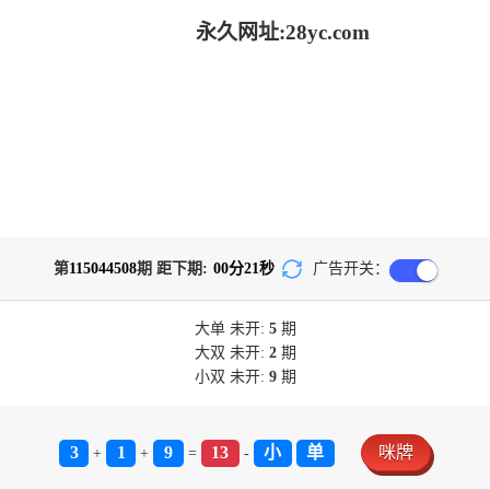
永久网址:28yc.com
第
115044508
期 距下期:
00
分
21
秒
广告开关：
大单
未开:
5
期
大双
未开:
2
期
小双
未开:
9
期
3
1
9
13
小
单
咪牌
+
+
=
-