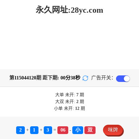
永久网址:28yc.com
第
115044120
期 距下期:
00
分
38
秒
广告开关：
大单
未开:
7
期
大双
未开:
2
期
小单
未开:
12
期
2
+
1
+
3
=
06
-
小
双
咪牌