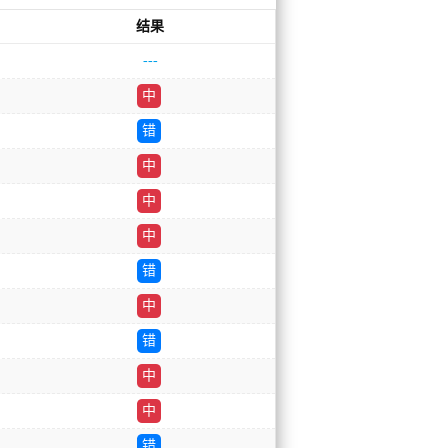
结果
---
中
错
中
中
中
错
中
错
中
中
错