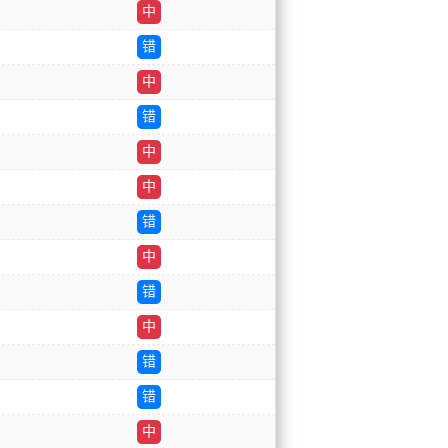
中
错
中
错
中
中
错
中
错
中
错
错
中