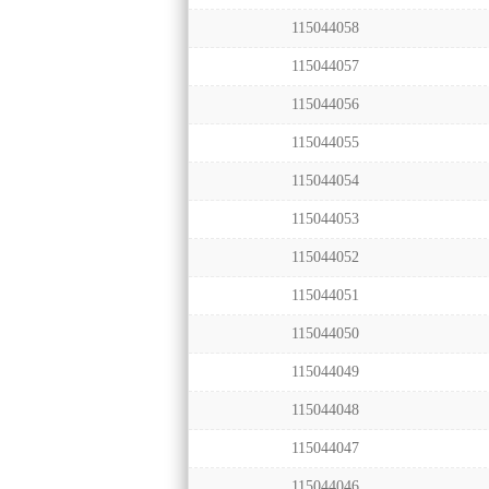
115044058
115044057
115044056
115044055
115044054
115044053
115044052
115044051
115044050
115044049
115044048
115044047
115044046