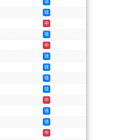
错
错
中
错
中
错
错
错
错
中
错
错
中