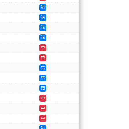
错
错
错
错
中
中
错
错
错
中
中
中
错