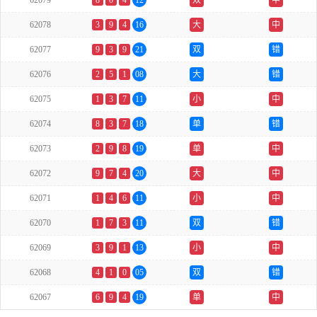
62079
8
0
4
12
双
中
62078
3
9
4
16
大
中
62077
9
3
9
21
双
错
62076
2
5
1
08
大
错
62075
1
3
7
11
小
中
62074
8
3
7
18
单
错
62073
2
9
8
19
单
中
62072
9
7
4
20
大
中
62071
1
4
6
11
小
中
62070
1
7
3
11
双
错
62069
3
9
1
13
小
中
62068
4
1
0
05
双
错
62067
6
9
4
19
单
中