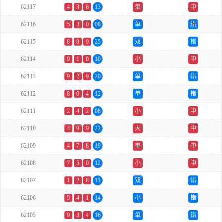
62117
4
3
6
13
单
中
62116
5
3
0
08
单
错
62115
8
8
9
25
双
错
62114
9
1
0
10
小
中
62113
9
2
9
20
单
错
62112
8
0
4
12
单
错
62111
2
4
2
08
小
中
62110
4
9
9
22
大
中
62109
4
7
8
19
单
中
62108
7
5
0
12
小
中
62107
1
2
8
11
双
错
62106
9
4
1
14
小
错
62105
9
3
4
16
单
错