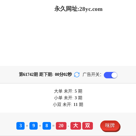
永久网址:28yc.com
第
61742
期 距下期:
00
分
02
秒
广告开关：
大单
未开:
5
期
小单
未开:
3
期
小双
未开:
11
期
3
9
8
20
大
双
咪牌
+
+
=
-