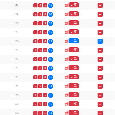
大双
61680
3
4
5
12
殺
中
大双
61679
2
2
0
04
殺
中
小单
61678
6
5
3
14
殺
中
大双
61677
8
4
5
17
殺
中
小单
61676
1
6
4
11
殺
错
小双
61675
4
7
6
17
殺
中
大单
61674
2
0
4
06
殺
中
小单
61673
6
0
8
14
殺
中
大单
61672
4
8
0
12
殺
中
小单
61671
7
9
5
21
殺
中
小单
61670
4
7
5
16
殺
中
小双
61669
7
9
1
17
殺
中
小单
61668
2
6
6
14
殺
中