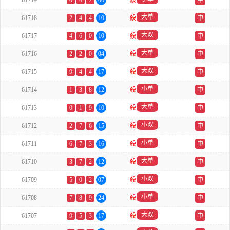
61719
0
4
2
06
殺
中
大单
61718
2
4
4
10
殺
中
大双
61717
4
6
0
10
殺
中
大单
61716
2
2
0
04
殺
中
大双
61715
9
4
4
17
殺
中
小单
61714
1
3
8
12
殺
中
大单
61713
0
1
9
10
殺
中
小双
61712
2
7
6
15
殺
中
小单
61711
6
7
3
16
殺
中
大单
61710
3
7
2
12
殺
中
小双
61709
5
0
2
07
殺
中
小单
61708
7
8
9
24
殺
中
大双
61707
9
5
3
17
殺
中