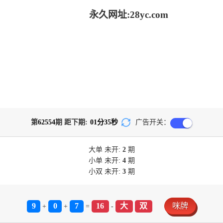
永久网址:28yc.com
第
62554
期 距下期:
01
分
35
秒
广告开关：
大单
未开:
2
期
小单
未开:
4
期
小双
未开:
3
期
9
0
7
16
大
双
咪牌
+
+
=
-