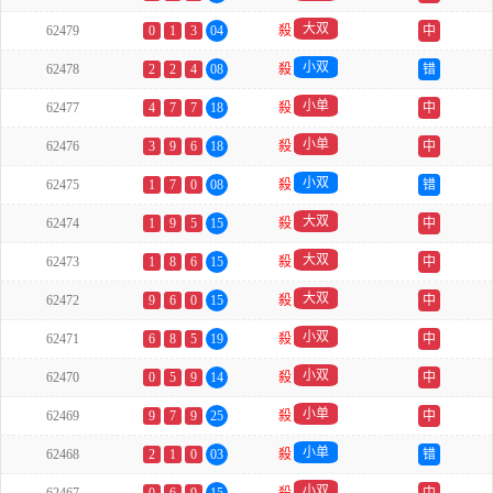
大双
62479
0
1
3
04
殺
中
小双
62478
2
2
4
08
殺
错
小单
62477
4
7
7
18
殺
中
小单
62476
3
9
6
18
殺
中
小双
62475
1
7
0
08
殺
错
大双
62474
1
9
5
15
殺
中
大双
62473
1
8
6
15
殺
中
大双
62472
9
6
0
15
殺
中
小双
62471
6
8
5
19
殺
中
小双
62470
0
5
9
14
殺
中
小单
62469
9
7
9
25
殺
中
小单
62468
2
1
0
03
殺
错
小双