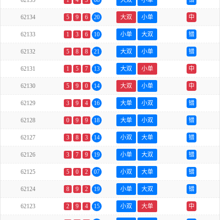
62135
1
4
3
08
大双
小单
错
62134
5
9
6
20
大双
小单
中
62133
1
3
6
10
小单
大双
错
62132
5
8
8
21
大双
小单
错
62131
1
5
7
13
大双
小单
中
62130
5
9
0
14
大双
小单
中
62129
3
9
4
16
大单
小双
错
62128
0
9
9
18
大单
小双
错
62127
3
8
3
14
小双
大单
错
62126
3
7
9
19
小单
大双
错
62125
5
0
2
07
小双
大单
错
62124
8
9
2
19
小单
大双
错
62123
2
9
4
15
小双
大单
中