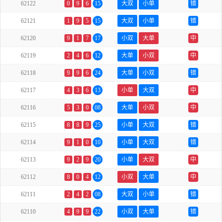
62122
0
9
6
15
大双
小单
错
62121
1
9
5
15
大双
小单
错
62120
9
1
7
17
小双
大单
中
62119
2
4
6
12
大单
小双
中
62118
9
9
6
24
大单
小双
错
62117
4
3
6
13
小单
大双
中
62116
5
3
0
08
大单
小双
中
62115
8
8
9
25
小单
大双
错
62114
9
1
0
10
小单
大双
错
62113
9
2
9
20
小单
大双
中
62112
8
0
4
12
小双
大单
中
62111
2
4
2
08
大双
小单
错
62110
4
9
9
22
小双
大单
错