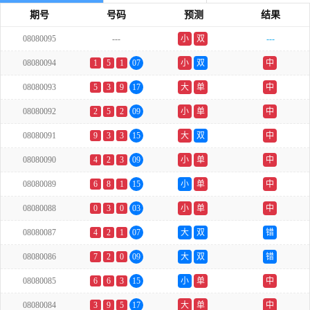
期号
号码
预测
结果
08080095
---
小
双
---
08080094
1
5
1
07
小
双
中
08080093
5
3
9
17
大
单
中
08080092
2
5
2
09
小
单
中
08080091
9
3
3
15
大
双
中
08080090
4
2
3
09
小
单
中
08080089
6
8
1
15
小
单
中
08080088
0
3
0
03
小
单
中
08080087
4
2
1
07
大
双
错
08080086
7
2
0
09
大
双
错
08080085
6
6
3
15
小
单
中
08080084
3
9
5
17
大
单
中