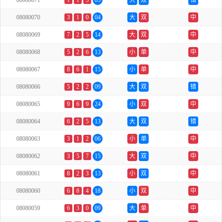
08080071
1
1
3
05
大
双
错
08080070
3
1
0
04
大
双
中
08080069
7
2
5
14
大
双
中
08080068
5
2
6
13
小
单
中
08080067
8
6
1
15
小
单
中
08080066
5
2
2
09
大
双
错
08080065
9
6
9
24
小
双
中
08080064
6
2
5
13
大
双
错
08080063
3
1
2
06
小
单
中
08080062
3
5
7
15
大
双
中
08080061
8
2
3
13
小
双
中
08080060
6
8
4
18
小
双
中
08080059
6
3
0
09
大
单
中