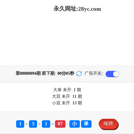
永久网址:28yc.com
第
08080094
期 距下期:
00
分
05
秒
广告开关：
大单
未开:
1
期
大双
未开:
11
期
小双
未开:
13
期
1
5
1
07
小
单
咪牌
+
+
=
-