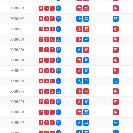
08080083
9
6
3
18
大
双
中
08080082
9
6
5
20
小
单
错
08080081
7
4
1
12
小
双
中
08080080
7
1
0
08
小
单
中
08080079
1
2
7
10
大
双
中
08080078
0
7
9
16
大
单
中
08080077
8
8
1
17
大
双
中
08080076
4
4
0
08
大
单
错
08080075
4
3
2
09
小
单
中
08080074
2
9
8
19
大
双
中
08080073
7
3
5
15
大
双
中
08080072
3
1
8
12
大
单
错