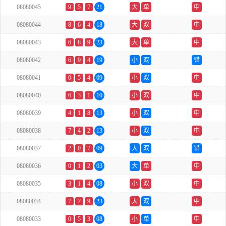
08080045
9
5
7
21
大
单
中
08080044
8
6
4
18
大
双
中
08080043
6
8
9
23
大
单
中
08080042
6
9
4
19
小
双
错
08080041
0
5
4
09
小
双
中
08080040
6
3
1
10
小
双
中
08080039
4
1
8
13
小
双
中
08080038
7
4
2
13
小
双
中
08080037
2
0
7
09
大
双
错
08080036
0
1
2
03
大
单
中
08080035
3
1
4
08
小
双
中
08080034
7
7
9
23
大
双
中
08080033
0
5
3
08
小
单
中