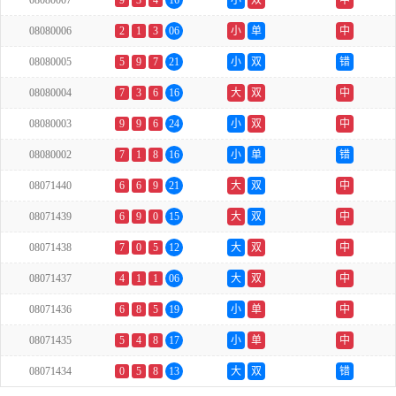
08080007
9
3
4
16
小
双
中
08080006
2
1
3
06
小
单
中
08080005
5
9
7
21
小
双
错
08080004
7
3
6
16
大
双
中
08080003
9
9
6
24
小
双
中
08080002
7
1
8
16
小
单
错
08071440
6
6
9
21
大
双
中
08071439
6
9
0
15
大
双
中
08071438
7
0
5
12
大
双
中
08071437
4
1
1
06
大
双
中
08071436
6
8
5
19
小
单
中
08071435
5
4
8
17
小
单
中
08071434
0
5
8
13
大
双
错