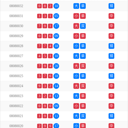
08080032
0
8
2
10
大
单
错
08080031
1
3
1
05
小
单
中
08080030
7
9
1
17
大
双
中
08080029
0
3
6
09
小
单
中
08080028
7
7
4
18
小
单
错
08080027
4
5
1
10
大
单
错
08080026
7
9
4
20
大
双
中
08080025
5
7
6
18
小
单
错
08080024
9
3
2
14
大
双
中
08080023
3
2
8
13
大
单
中
08080022
0
9
0
09
小
单
中
08080021
1
9
1
11
大
双
错
08080020
2
9
6
17
小
单
中