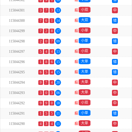
115044302
0
9
1
10
殺
错
小双
115044301
3
7
3
13
殺
中
大双
115044300
7
6
1
14
殺
错
小单
115044299
7
2
8
17
殺
中
小单
115044298
2
0
7
09
殺
错
小双
115044297
5
4
4
13
殺
中
大单
115044296
1
8
6
15
殺
错
大单
115044295
6
5
4
15
殺
错
大单
115044294
9
7
4
20
殺
中
大单
115044293
3
0
3
06
殺
中
小双
115044292
9
9
0
18
殺
中
小单
115044291
1
5
5
11
殺
错
大单
115044290
4
3
4
11
殺
中