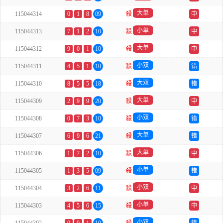
大单
115044314
0
1
8
09
殺
中
小单
115044313
7
1
2
10
殺
中
大单
115044312
9
0
1
10
殺
中
小双
115044311
4
5
1
10
殺
错
大双
115044310
8
5
5
18
殺
错
大单
115044309
2
9
9
20
殺
中
小双
115044308
0
7
3
10
殺
错
大单
115044307
6
9
6
21
殺
错
大单
115044306
1
7
2
10
殺
中
小单
115044305
1
3
5
09
殺
错
小双
115044304
3
2
6
11
殺
中
小单
115044303
4
5
6
15
殺
中
小双