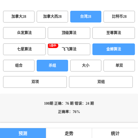
加拿大28
加拿大西28
台湾28
比特币28
众发算法
顶级算法
至尊算法
七星算法
飞飞算法
金蝉算法
组合
杀组
大小
单双
双项
双组
100期 正确：76 期 错误：24 期
正确率：76%
预测
走势
统计