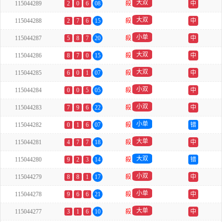
大双
115044289
2
0
6
08
殺
中
大双
115044288
2
7
6
15
殺
中
小单
115044287
5
8
7
20
殺
中
大双
115044286
8
7
0
15
殺
中
大双
115044285
6
0
1
07
殺
中
小双
115044284
0
0
5
05
殺
中
小双
115044283
7
9
6
22
殺
中
小单
115044282
0
1
6
07
殺
错
大单
115044281
4
7
7
18
殺
中
大双
115044280
9
2
3
14
殺
错
小双
115044279
8
8
1
17
殺
中
小单
115044278
9
6
6
21
殺
中
大单
115044277
3
1
6
10
殺
中