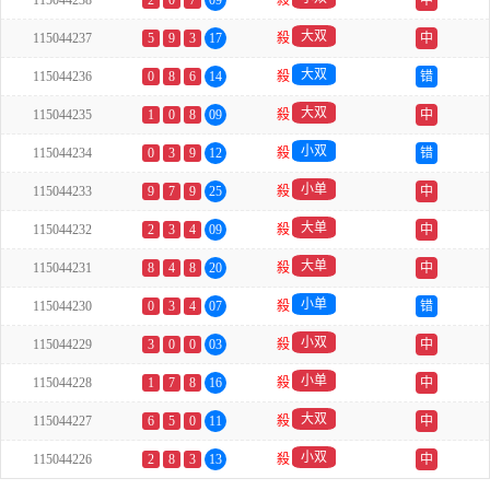
115044238
2
0
7
09
殺
中
大双
115044237
5
9
3
17
殺
中
大双
115044236
0
8
6
14
殺
错
大双
115044235
1
0
8
09
殺
中
小双
115044234
0
3
9
12
殺
错
小单
115044233
9
7
9
25
殺
中
大单
115044232
2
3
4
09
殺
中
大单
115044231
8
4
8
20
殺
中
小单
115044230
0
3
4
07
殺
错
小双
115044229
3
0
0
03
殺
中
小单
115044228
1
7
8
16
殺
中
大双
115044227
6
5
0
11
殺
中
小双
115044226
2
8
3
13
殺
中