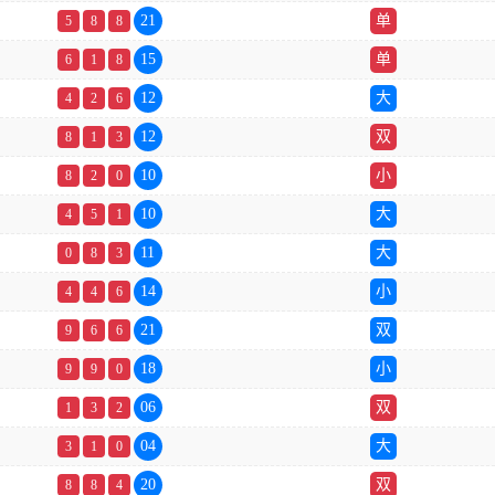
21
单
5
8
8
15
单
6
1
8
12
大
4
2
6
12
双
8
1
3
10
小
8
2
0
10
大
4
5
1
11
大
0
8
3
14
小
4
4
6
21
双
9
6
6
18
小
9
9
0
06
双
1
3
2
04
大
3
1
0
20
双
8
8
4