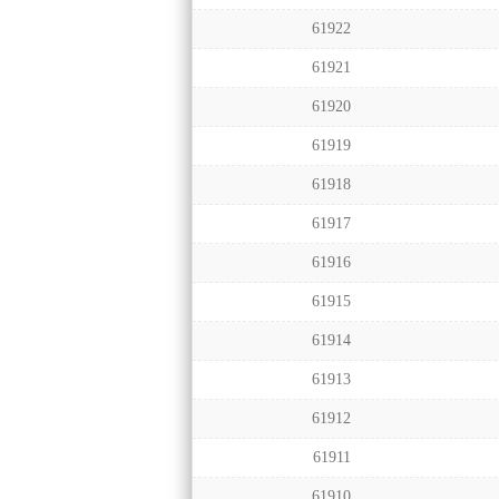
61922
61921
61920
61919
61918
61917
61916
61915
61914
61913
61912
61911
61910