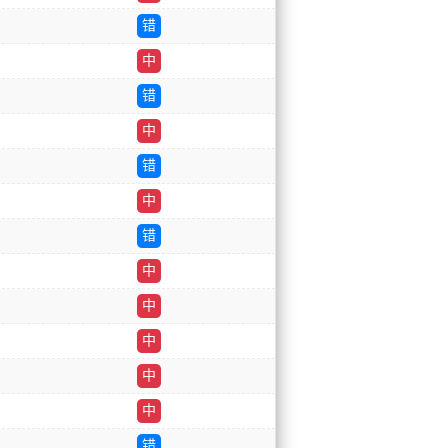
错
中
错
中
错
中
错
中
中
中
中
中
错