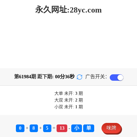
永久网址:28yc.com
第
61984
期 距下期:
00
分
36
秒
广告开关：
大单
未开:
3
期
大双
未开:
2
期
小双
未开:
1
期
0
+
8
+
5
=
13
-
小
单
咪牌