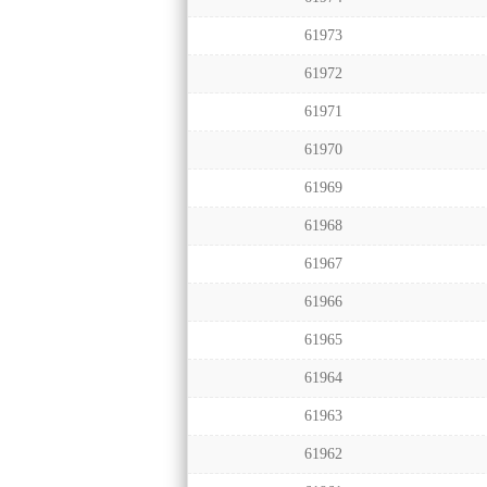
61973
61972
61971
61970
61969
61968
61967
61966
61965
61964
61963
61962