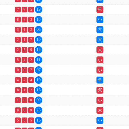
19
单
7
7
5
18
小
8
7
3
06
大
3
1
2
10
大
2
1
7
14
大
2
3
9
11
小
5
4
2
07
小
0
0
7
10
单
4
2
4
16
双
8
1
7
09
小
1
8
0
25
大
8
8
9
16
小
5
6
5