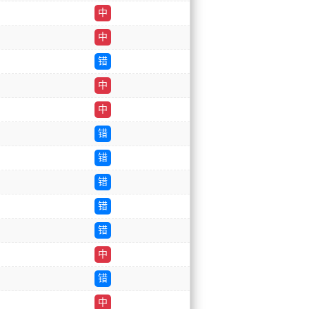
中
中
错
中
中
错
错
错
错
错
中
错
中