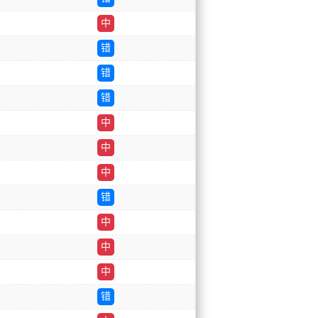
中
错
错
错
中
中
中
错
中
中
中
错