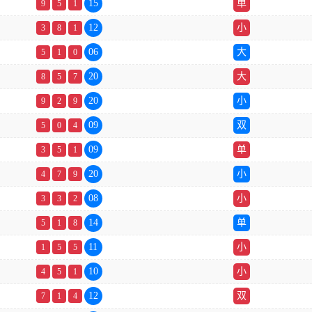
15
单
9
5
1
12
小
3
8
1
06
大
5
1
0
20
大
8
5
7
20
小
9
2
9
09
双
5
0
4
09
单
3
5
1
20
小
4
7
9
08
小
3
3
2
14
单
5
1
8
11
小
1
5
5
10
小
4
5
1
12
双
7
1
4