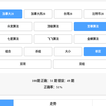
加拿大28
加拿大西28
台湾28
比特币28
众发算法
顶级算法
至尊算法
七星算法
飞飞算法
金蝉算法
组合
杀组
大小
单双
双项
双组
100期 正确：51 期 错误：49 期
正确率：51%
走势