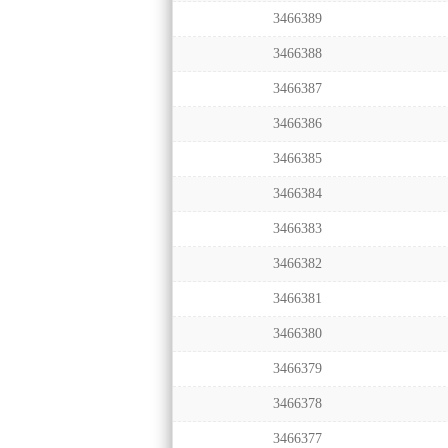
3466389
3466388
3466387
3466386
3466385
3466384
3466383
3466382
3466381
3466380
3466379
3466378
3466377