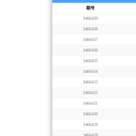
期号
3466439
3466438
3466437
3466436
3466435
3466434
3466433
3466432
3466431
3466430
3466429
3466428