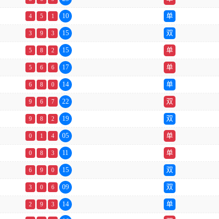
10
单
4
5
1
15
双
3
9
3
15
单
5
8
2
17
单
5
6
6
14
单
6
8
0
22
双
9
6
7
19
双
9
8
2
05
单
0
1
4
11
单
0
8
3
15
双
6
9
0
09
双
3
0
6
14
单
2
9
3