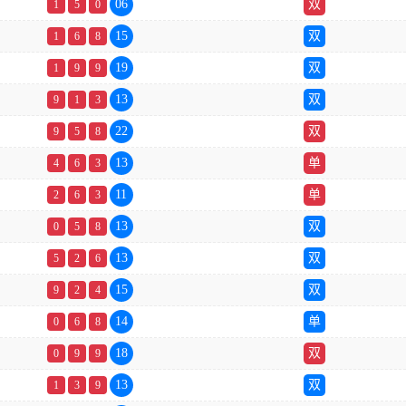
06
双
1
5
0
15
双
1
6
8
19
双
1
9
9
13
双
9
1
3
22
双
9
5
8
13
单
4
6
3
11
单
2
6
3
13
双
0
5
8
13
双
5
2
6
15
双
9
2
4
14
单
0
6
8
18
双
0
9
9
13
双
1
3
9