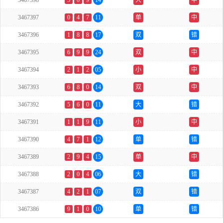
3467398
5
0
9
14
大
中
3467397
0
4
7
11
单
中
3467396
1
8
8
17
双
错
3467395
6
9
9
24
双
中
3467394
2
1
2
05
小
中
3467393
6
8
0
14
双
中
3467392
5
6
0
11
大
错
3467391
1
1
9
11
小
中
3467390
4
7
1
12
单
错
3467389
2
9
4
15
单
中
3467388
2
0
4
06
大
错
3467387
4
2
1
07
双
错
3467386
9
1
0
10
单
错