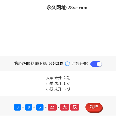
永久网址:28yc.com
第
3467485
期 距下期:
00
分
21
秒
广告开关：
大单
未开:
2
期
小单
未开:
1
期
小双
未开:
3
期
8
9
5
22
大
双
咪牌
+
+
=
-