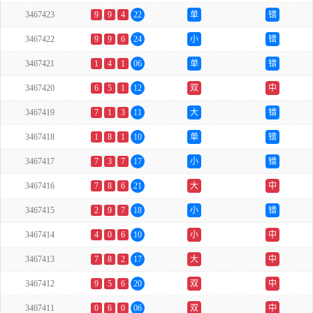
3467423
9
9
4
22
单
错
3467422
9
9
6
24
小
错
3467421
1
4
1
06
单
错
3467420
6
5
1
12
双
中
3467419
7
1
3
11
大
错
3467418
1
8
1
10
单
错
3467417
7
3
7
17
小
错
3467416
7
8
6
21
大
中
3467415
2
9
7
18
小
错
3467414
4
0
6
10
小
中
3467413
7
8
2
17
大
中
3467412
9
5
6
20
双
中
3467411
0
6
0
06
双
中