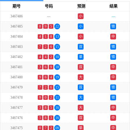
期号
号码
预测
结果
3467486
---
小
---
3467485
8
9
5
22
小
错
3467484
4
1
8
13
小
中
3467483
7
2
6
15
双
错
3467482
4
4
2
10
单
错
3467481
3
6
9
18
双
中
3467480
9
6
4
19
大
中
3467479
7
2
6
15
双
错
3467478
9
0
2
11
大
错
3467477
3
8
5
16
大
中
3467476
5
8
3
16
双
中
3467475
0
7
2
09
单
中