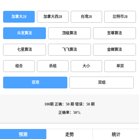
加拿大28
加拿大西28
台湾28
比特币28
众发算法
顶级算法
至尊算法
七星算法
飞飞算法
金蝉算法
组合
杀组
大小
单双
双项
双组
100期 正确：50 期 错误：50 期
正确率：50%
预测
走势
统计