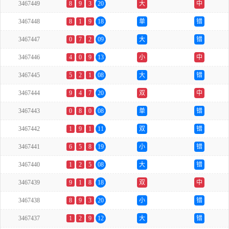
3467449
8
9
3
20
大
中
3467448
8
1
9
18
单
错
3467447
0
7
2
09
大
错
3467446
4
0
9
13
小
中
3467445
5
2
1
08
大
错
3467444
9
4
7
20
双
中
3467443
0
8
0
08
单
错
3467442
1
9
1
11
双
错
3467441
6
5
8
19
小
错
3467440
1
2
5
08
大
错
3467439
9
1
8
18
双
中
3467438
8
9
3
20
小
错
3467437
1
2
9
12
大
错